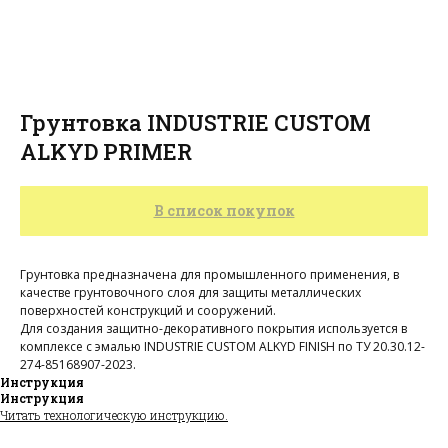
Грунтовка INDUSTRIE CUSTOM
ALKYD PRIMER
В список покупок
Грунтовка предназначена для промышленного применения, в
качестве грунтовочного слоя для защиты металлических
поверхностей конструкций и сооружений.
Для создания защитно-декоративного покрытия используется в
комплексе с эмалью INDUSTRIE CUSTOM ALKYD FINISH по ТУ 20.30.12-
274-85168907-2023.
алог
зад
Инструкция
родажа
Инструкция
Читать технологическую инструкцию.