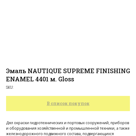
Эмаль NAUTIQUE SUPREME FINISHING
ENAMEL 4401 м. Gloss
SKU:
В список покупок
алог
зад
родажа
Дял окраски гидротехнических и портовых сооружений, приборов
и оборудования хозяйственной и промышленной техники, а также
железнодорожного подвижного состава, подвергающихся