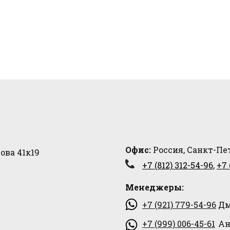
Офис:
Россия, Санкт-Пет
ова 41к19
+7 (812) 312-54-96
,
+7 
Менеджеры:
+7 (921) 779-54-96
Дм
+7 (999) 006-45-61
Ан