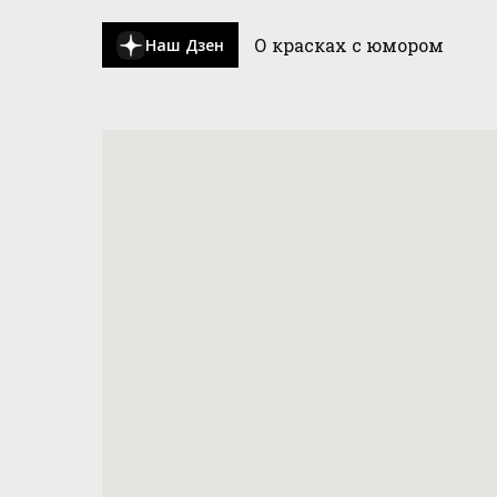
О красках с юмором
Наш Дзен