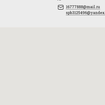
16777888@mail.ru
spb3125496@yandex