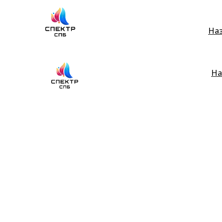
На
На