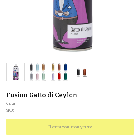
Fusion Gatto di Ceylon
Certa
SKU:
алог
зад
родажа
В список покупок