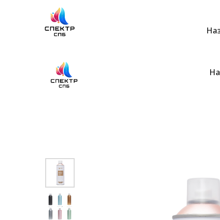
На
На