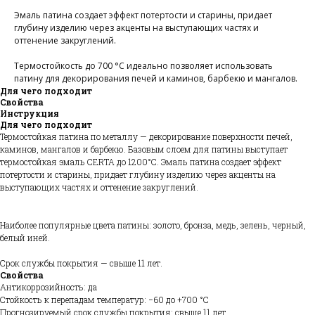
Эмаль патина создает эффект потертости и старины, придает
алог
зад
глубину изделию через акценты на выступающих частях и
родажа
оттенение закруглений.
Термостойкость до 700 °С идеально позволяет использовать
патину для декорирования печей и каминов, барбекю и мангалов.
Для чего подходит
Свойства
Инструкция
Для чего подходит
Термостойкая патина по металлу — декорирование поверхности печей,
каминов, мангалов и барбекю. Базовым слоем для патины выступает
термостойкая эмаль CERTA до 1200°С. Эмаль патина создает эффект
потертости и старины, придает глубину изделию через акценты на
выступающих частях и оттенение закруглений.
Наиболее популярные цвета патины: золото, бронза, медь, зелень, черный,
белый иней.
Срок службы покрытия — свыше 11 лет.
Свойства
Антикоррозийность: да
Стойкость к перепадам температур: −60 до +700 °С
Прогнозируемый срок службы покрытия: свыше 11 лет