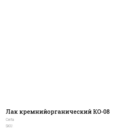
Лак кремнийорганический КО-08
алог
зад
родажа
Certa
SKU: