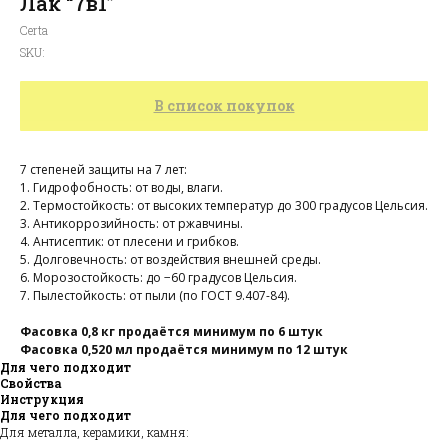
Лак “7в1”
Certa
алог
зад
родажа
SKU:
В список покупок
7 степеней защиты на 7 лет:
1. Гидрофобность: от воды, влаги.
2. Термостойкость: от высоких температур до 300 градусов Цельсия.
3. Антикоррозийность: от ржавчины.
4. Антисептик: от плесени и грибков.
5. Долговечность: от воздействия внешней среды.
6. Морозостойкость: до −60 градусов Цельсия.
7. Пылестойкость: от пыли (по ГОСТ 9.407-84).
Фасовка 0,8 кг продаётся минимум по 6 штук
Фасовка 0,520 мл продаётся минимум по 12 штук
Для чего подходит
Свойства
Инструкция
Для чего подходит
Для металла, керамики, камня: